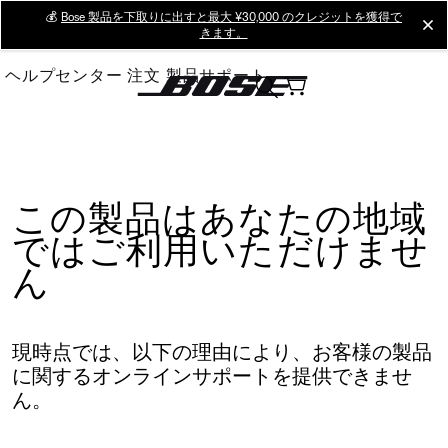
Skip
💰
Bose 製品を下取りに出すと最大 ¥30,000 のクレジットを獲得で
cl
きます。
to
Main
ヘルプセンター
注文
製品サポート
この製品はあなたの地域
ではご利用いただけませ
ん
現時点では、以下の理由により、お客様の製品
に関するオンラインサポートを提供できませ
ん。