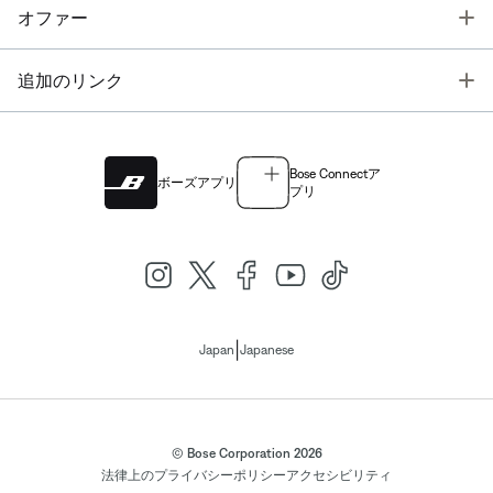
T
オファー
T
追加のリンク
Bose Connectア
ボーズアプリ
プリ
|
Japan
Japanese
© Bose Corporation 2026
法律上の
プライバシーポリシー
アクセシビリティ