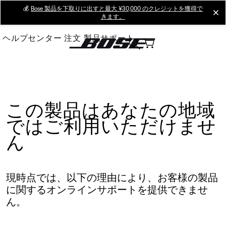
Skip
💰
Bose 製品を下取りに出すと最大 ¥30,000 のクレジットを獲得で
cl
きます。
to
Main
ヘルプセンター
注文
製品サポート
この製品はあなたの地域
ではご利用いただけませ
ん
現時点では、以下の理由により、お客様の製品
に関するオンラインサポートを提供できませ
ん。