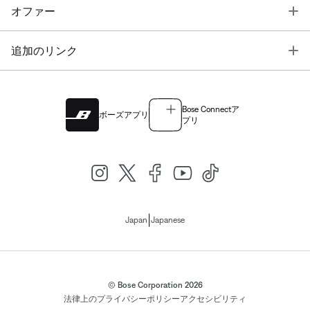
T
オファー
T
追加のリンク
Bose Connectア
ボーズアプリ
プリ
|
Japan
Japanese
© Bose Corporation 2026
法律上の
プライバシーポリシー
アクセシビリティ