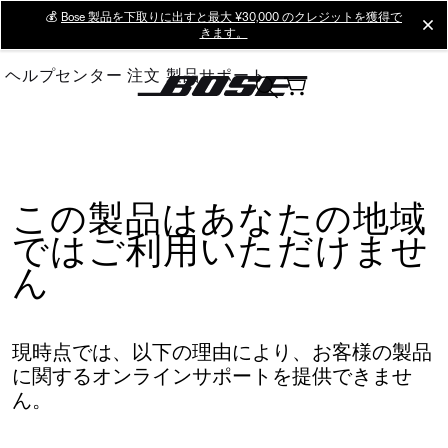
Skip
💰
Bose 製品を下取りに出すと最大 ¥30,000 のクレジットを獲得で
cl
きます。
to
Main
ヘルプセンター
注文
製品サポート
この製品はあなたの地域
ではご利用いただけませ
ん
現時点では、以下の理由により、お客様の製品
に関するオンラインサポートを提供できませ
ん。