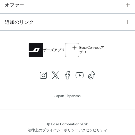
T
オファー
T
追加のリンク
Bose Connectア
ボーズアプリ
プリ
|
Japan
Japanese
© Bose Corporation 2026
法律上の
プライバシーポリシー
アクセシビリティ