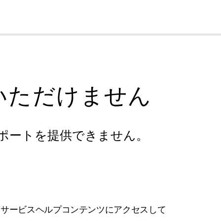
cl
いただけません
ポートを提供できません。
フサービスヘルプコンテンツにアクセスして