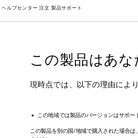
Skip
ヘルプセンター
注文
製品サポート
to
Main
この製品はあな
現時点では、以下の理由によ
この地域では製品のバージョンはサポー
この製品を別の国/地域で購入された場合は