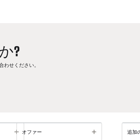
か?
合わせください。
Toggle
Toggle
オファー
追加