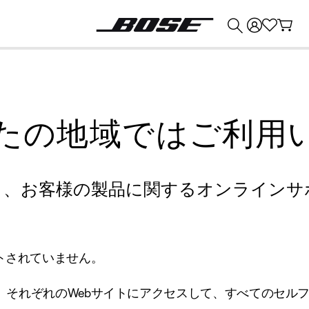
💰
Bose 製品を下取りに出すと最大 ¥30,000 のクレジットを獲得できます。
たの地域ではご利用
り、お客様の製品に関するオンラインサ
トされていません。
、それぞれのWebサイトにアクセスして、すべてのセル