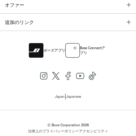
T
オファー
T
追加のリンク
Bose Connectア
ボーズアプリ
プリ
|
Japan
Japanese
© Bose Corporation 2026
法律上の
プライバシーポリシー
アクセシビリティ