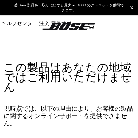
Skip
💰
Bose 製品を下取りに出すと最大 ¥30,000 のクレジットを獲得で
cl
きます。
to
Main
ヘルプセンター
注文
製品サポート
この製品はあなたの地域
ではご利用いただけませ
ん
現時点では、以下の理由により、お客様の製品
に関するオンラインサポートを提供できませ
ん。