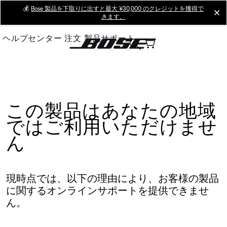
Skip
💰
Bose 製品を下取りに出すと最大 ¥30,000 のクレジットを獲得で
cl
きます。
to
Main
ヘルプセンター
注文
製品サポート
この製品はあなたの地域
ではご利用いただけませ
ん
現時点では、以下の理由により、お客様の製品
に関するオンラインサポートを提供できませ
ん。