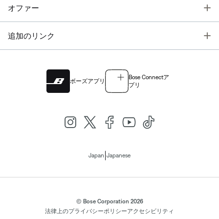
T
オファー
T
追加のリンク
Bose Connectア
ボーズアプリ
プリ
|
Japan
Japanese
© Bose Corporation 2026
法律上の
プライバシーポリシー
アクセシビリティ