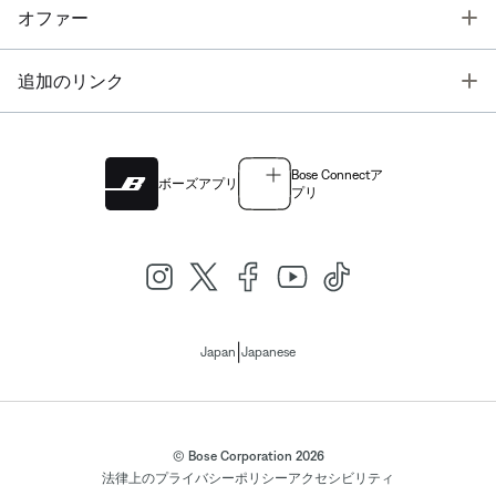
T
オファー
T
追加のリンク
Bose Connectア
ボーズアプリ
プリ
|
Japan
Japanese
© Bose Corporation 2026
法律上の
プライバシーポリシー
アクセシビリティ