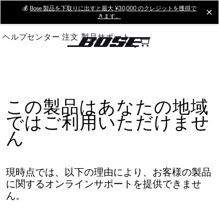
Skip
💰
Bose 製品を下取りに出すと最大 ¥30,000 のクレジットを獲得で
cl
きます。
to
Main
ヘルプセンター
注文
製品サポート
この製品はあなたの地域
ではご利用いただけませ
ん
現時点では、以下の理由により、お客様の製品
に関するオンラインサポートを提供できませ
ん。