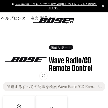
Skip
💰
Bose 製品を下取りに出すと最大 ¥30,000 のクレジットを獲得で
cl
きます。
to
Main
ヘルプセンター
注文
製品サポート
製品サポート
Wave Radio/CD
Remote Control