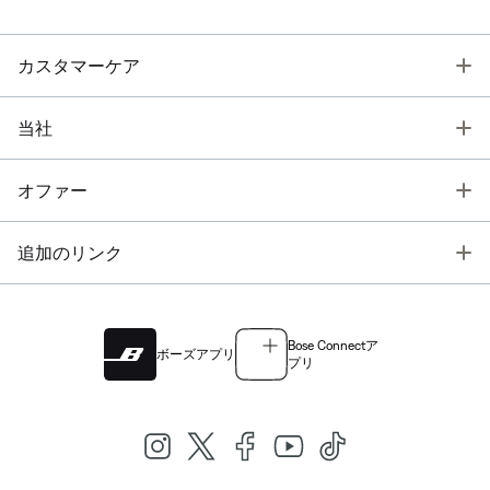
T
カスタマーケア
T
当社
T
オファー
T
追加のリンク
Bose Connectア
ボーズアプリ
プリ