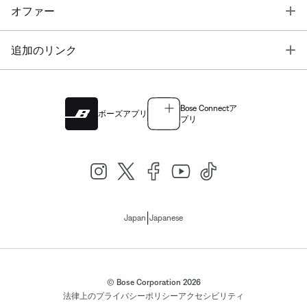
T
オファー
T
追加のリンク
Bose Connectア
ボーズアプリ
プリ
|
Japan
Japanese
© Bose Corporation 2026
法律上の
プライバシーポリシー
アクセシビリティ