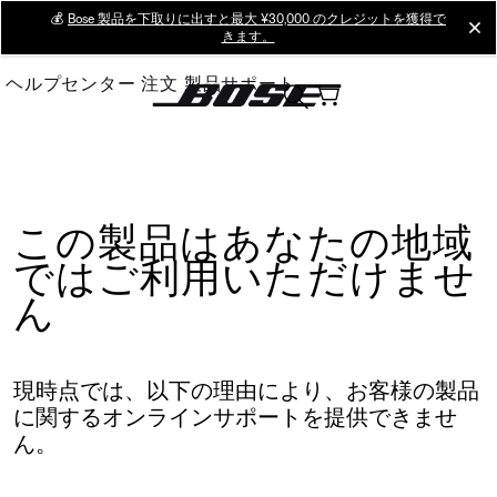
Skip
💰
Bose 製品を下取りに出すと最大 ¥30,000 のクレジットを獲得で
cl
きます。
to
Main
ヘルプセンター
注文
製品サポート
この製品はあなたの地域
ではご利用いただけませ
ん
現時点では、以下の理由により、お客様の製品
に関するオンラインサポートを提供できませ
ん。