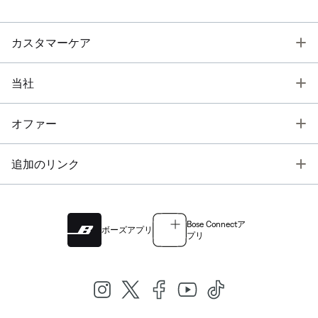
T
カスタマーケア
T
当社
T
オファー
T
追加のリンク
Bose Connectア
ボーズアプリ
プリ