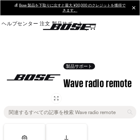
Skip
💰
Bose 製品を下取りに出すと最大 ¥30,000 のクレジットを獲得で
cl
きます。
to
Main
ヘルプセンター
注文
製品サポート
製品サポート
Wave radio remote