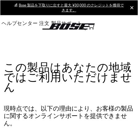
Skip
💰
Bose 製品を下取りに出すと最大 ¥30,000 のクレジットを獲得で
cl
きます。
to
Main
ヘルプセンター
注文
製品サポート
この製品はあなたの地域
ではご利用いただけませ
ん
現時点では、以下の理由により、お客様の製品
に関するオンラインサポートを提供できませ
ん。