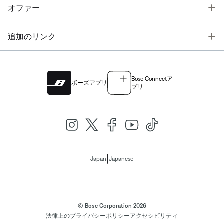
T
オファー
T
追加のリンク
Bose Connectア
ボーズアプリ
プリ
|
Japan
Japanese
© Bose Corporation 2026
法律上の
プライバシーポリシー
アクセシビリティ