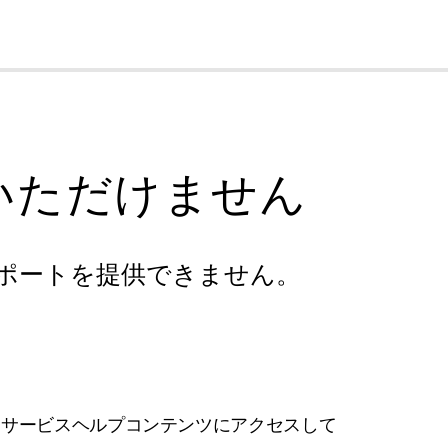
cl
いただけません
ポートを提供できません。
フサービスヘルプコンテンツにアクセスして