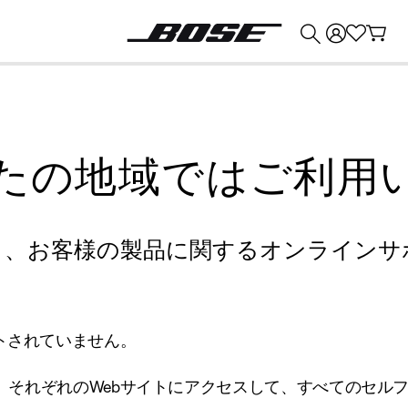
💰
Bose 製品を下取りに出すと最大 ¥30,000 のクレジットを獲得できます。
たの地域ではご利用
り、お客様の製品に関するオンラインサ
トされていません。
、それぞれのWebサイトにアクセスして、すべてのセル