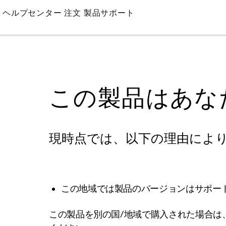
Skip
ヘルプセンター
注文
製品サポート
to
Main
この製品はあな
現時点では、以下の理由によ
この地域では製品のバージョンはサポー
この製品を別の国/地域で購入された場合は