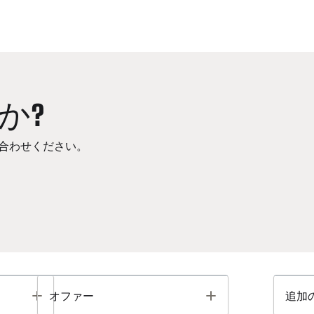
か?
合わせください。
Toggle
Toggle
オファー
追加