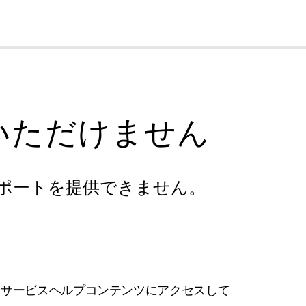
cl
いただけません
ポートを提供できません。
フサービスヘルプコンテンツにアクセスして