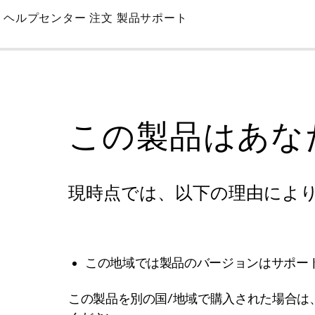
Skip
ヘルプセンター
注文
製品サポート
to
Main
この製品はあな
現時点では、以下の理由によ
この地域では製品のバージョンはサポー
この製品を別の国/地域で購入された場合は