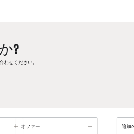
か?
合わせください。
Toggle
Toggle
オファー
追加