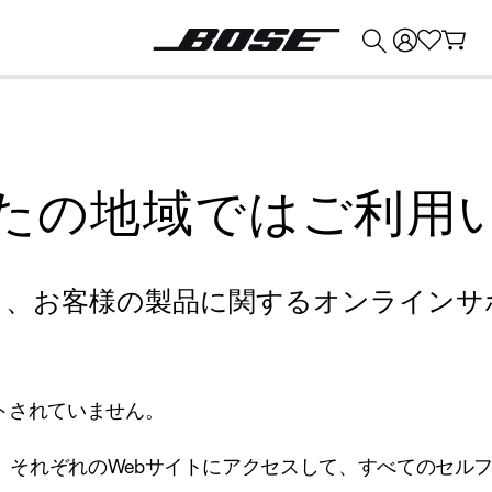
💰
Bose 製品を下取りに出すと最大 ¥30,000 のクレジットを獲得できます。
たの地域ではご利用
り、お客様の製品に関するオンラインサ
トされていません。
、それぞれのWebサイトにアクセスして、すべてのセル