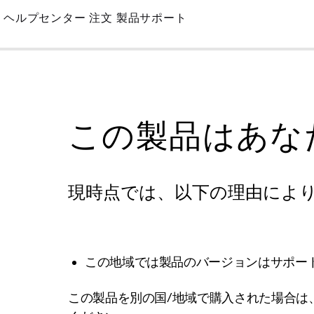
Skip
ヘルプセンター
注文
製品サポート
to
Main
この製品はあな
現時点では、以下の理由によ
この地域では製品のバージョンはサポー
この製品を別の国/地域で購入された場合は