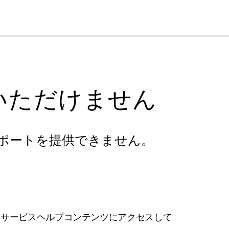
cl
いただけません
ポートを提供できません。
フサービスヘルプコンテンツにアクセスして