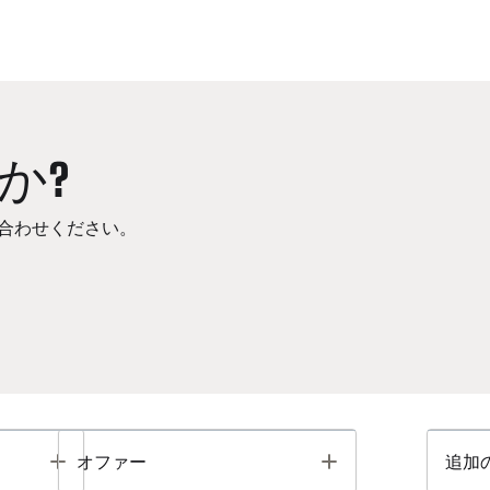
か?
合わせください。
Toggle
Toggle
オファー
追加