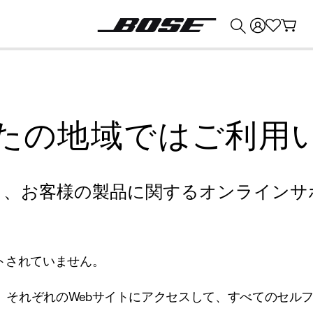
💰
Bose 製品を下取りに出すと最大 ¥30,000 のクレジットを獲得できます。
たの地域ではご利用
り、お客様の製品に関するオンラインサ
トされていません。
、それぞれのWebサイトにアクセスして、すべてのセル