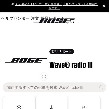
Skip
💰
Bose 製品を下取りに出すと最大 ¥30,000 のクレジットを獲得で
cl
きます。
to
Main
ヘルプセンター
注文
製品サポート
製品サポート
Wave® radio III