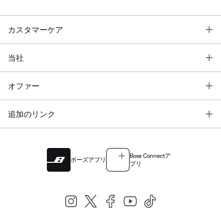
T
カスタマーケア
T
当社
T
オファー
T
追加のリンク
Bose Connectア
ボーズアプリ
プリ