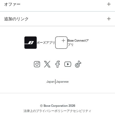
T
オファー
T
追加のリンク
Bose Connectア
ボーズアプリ
プリ
|
Japan
Japanese
© Bose Corporation 2026
法律上の
プライバシーポリシー
アクセシビリティ