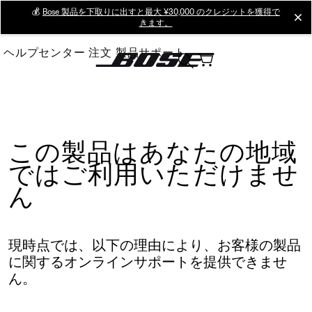
Skip
💰
Bose 製品を下取りに出すと最大 ¥30,000 のクレジットを獲得で
cl
きます。
to
Main
ヘルプセンター
注文
製品サポート
この製品はあなたの地域
ではご利用いただけませ
ん
現時点では、以下の理由により、お客様の製品
に関するオンラインサポートを提供できませ
ん。