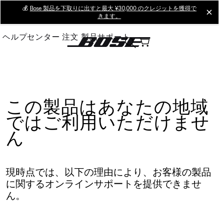
Skip
💰
Bose 製品を下取りに出すと最大 ¥30,000 のクレジットを獲得で
cl
きます。
to
Main
ヘルプセンター
注文
製品サポート
この製品はあなたの地域
ではご利用いただけませ
ん
現時点では、以下の理由により、お客様の製品
に関するオンラインサポートを提供できませ
ん。