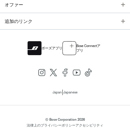
T
オファー
T
追加のリンク
Bose Connectア
ボーズアプリ
プリ
|
Japan
Japanese
© Bose Corporation 2026
法律上の
プライバシーポリシー
アクセシビリティ