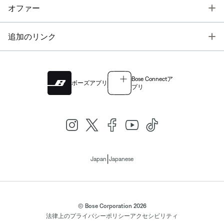
T
オファー
T
追加のリンク
Bose Connectア
ボーズアプリ
プリ
|
Japan
Japanese
© Bose Corporation 2026
法律上の
プライバシーポリシー
アクセシビリティ