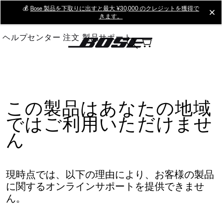
Skip
💰
Bose 製品を下取りに出すと最大 ¥30,000 のクレジットを獲得で
cl
きます。
to
Main
ヘルプセンター
注文
製品サポート
この製品はあなたの地域
ではご利用いただけませ
ん
現時点では、以下の理由により、お客様の製品
に関するオンラインサポートを提供できませ
ん。