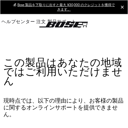
Skip
💰
Bose 製品を下取りに出すと最大 ¥30,000 のクレジットを獲得で
cl
きます。
to
Main
ヘルプセンター
注文
製品サポート
この製品はあなたの地域
ではご利用いただけませ
ん
現時点では、以下の理由により、お客様の製品
に関するオンラインサポートを提供できませ
ん。