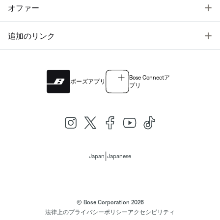
T
オファー
T
追加のリンク
Bose Connectア
ボーズアプリ
プリ
|
Japan
Japanese
© Bose Corporation 2026
法律上の
プライバシーポリシー
アクセシビリティ