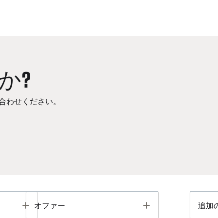
か?
合わせください。
Toggle
Toggle
オファー
追加