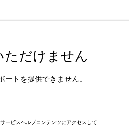
cl
いただけません
ポートを提供できません。
フサービスヘルプコンテンツにアクセスして