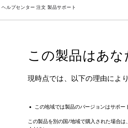
Skip
ヘルプセンター
注文
製品サポート
to
Main
この製品はあな
現時点では、以下の理由によ
この地域では製品のバージョンはサポー
この製品を別の国/地域で購入された場合は