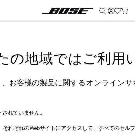
💰
Bose 製品を下取りに出すと最大 ¥30,000 のクレジットを獲得できます。
たの地域ではご利用
り、お客様の製品に関するオンラインサ
トされていません。
、それぞれのWebサイトにアクセスして、すべてのセル