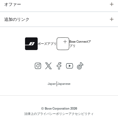
T
オファー
T
追加のリンク
Bose Connectア
ボーズアプリ
プリ
|
Japan
Japanese
© Bose Corporation 2026
法律上の
プライバシーポリシー
アクセシビリティ