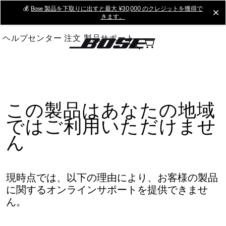
Skip
💰
Bose 製品を下取りに出すと最大 ¥30,000 のクレジットを獲得で
cl
きます。
to
Main
ヘルプセンター
注文
製品サポート
この製品はあなたの地域
ではご利用いただけませ
ん
現時点では、以下の理由により、お客様の製品
に関するオンラインサポートを提供できませ
ん。