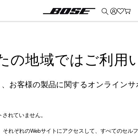
💰
Bose 製品を下取りに出すと最大 ¥30,000 のクレジットを獲得できます。
たの地域ではご利用
り、お客様の製品に関するオンラインサ
トされていません。
、それぞれのWebサイトにアクセスして、すべてのセル