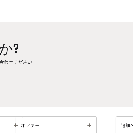
か?
合わせください。
Toggle
Toggle
オファー
追加