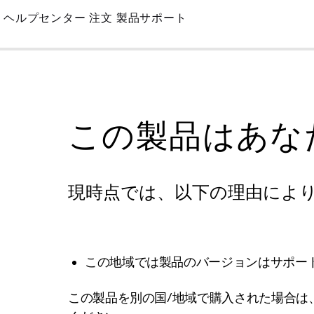
Skip
ヘルプセンター
注文
製品サポート
to
Main
この製品はあな
現時点では、以下の理由によ
この地域では製品のバージョンはサポー
この製品を別の国/地域で購入された場合は