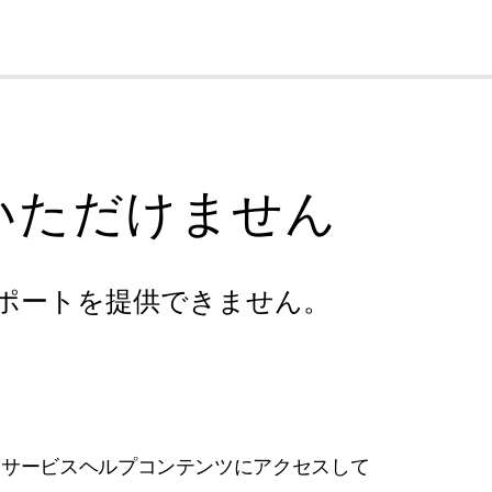
cl
いただけません
ポートを提供できません。
フサービスヘルプコンテンツにアクセスして