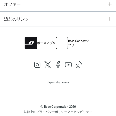
T
オファー
T
追加のリンク
Bose Connectア
ボーズアプリ
プリ
|
Japan
Japanese
© Bose Corporation 2026
法律上の
プライバシーポリシー
アクセシビリティ