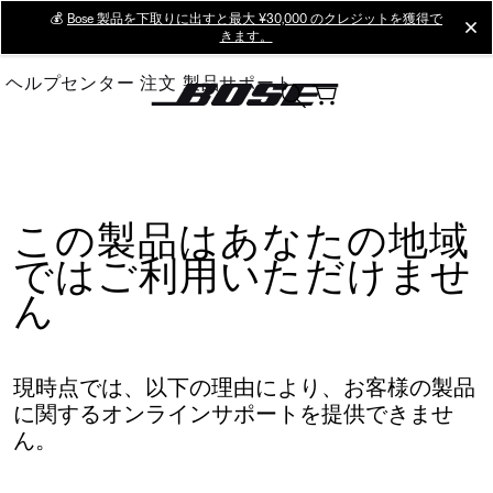
Skip
💰
Bose 製品を下取りに出すと最大 ¥30,000 のクレジットを獲得で
cl
きます。
to
Main
ヘルプセンター
注文
製品サポート
この製品はあなたの地域
ではご利用いただけませ
ん
現時点では、以下の理由により、お客様の製品
に関するオンラインサポートを提供できませ
ん。