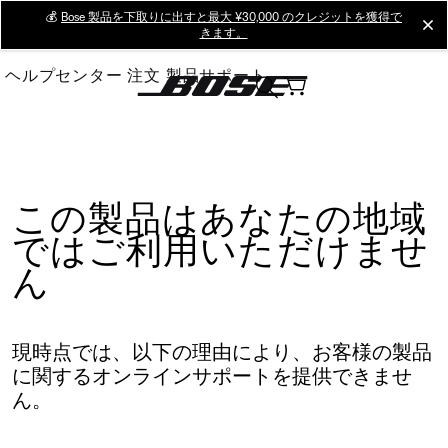
Skip
💰
Bose 製品を下取りに出すと最大 ¥30,000 のクレジットを獲得で
cl
きます。
to
Main
ヘルプセンター
注文
製品サポート
この製品はあなたの地域
ではご利用いただけませ
ん
現時点では、以下の理由により、お客様の製品
に関するオンラインサポートを提供できませ
ん。