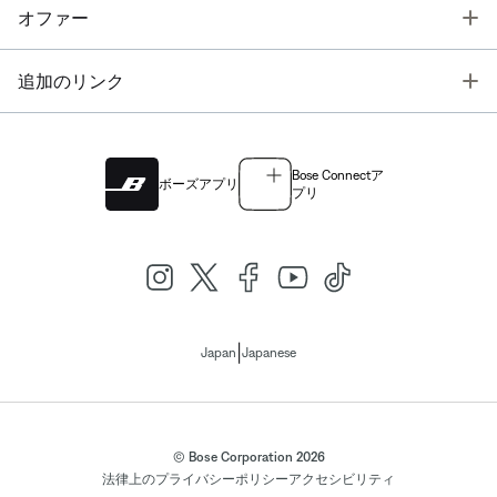
T
オファー
T
追加のリンク
Bose Connectア
ボーズアプリ
プリ
|
Japan
Japanese
© Bose Corporation 2026
法律上の
プライバシーポリシー
アクセシビリティ