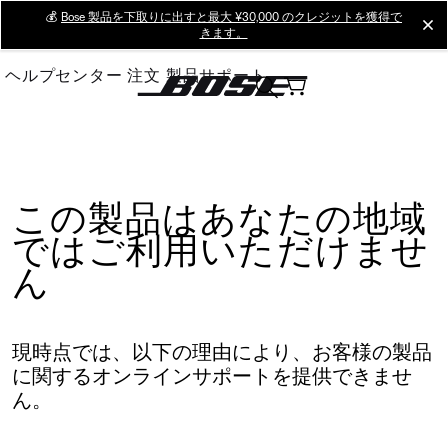
Skip
💰
Bose 製品を下取りに出すと最大 ¥30,000 のクレジットを獲得で
cl
きます。
to
Main
ヘルプセンター
注文
製品サポート
この製品はあなたの地域
ではご利用いただけませ
ん
現時点では、以下の理由により、お客様の製品
に関するオンラインサポートを提供できませ
ん。