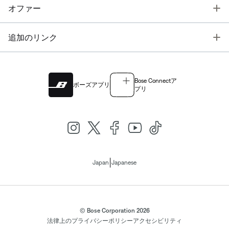
T
オファー
T
追加のリンク
Bose Connectア
ボーズアプリ
プリ
|
Japan
Japanese
© Bose Corporation 2026
法律上の
プライバシーポリシー
アクセシビリティ