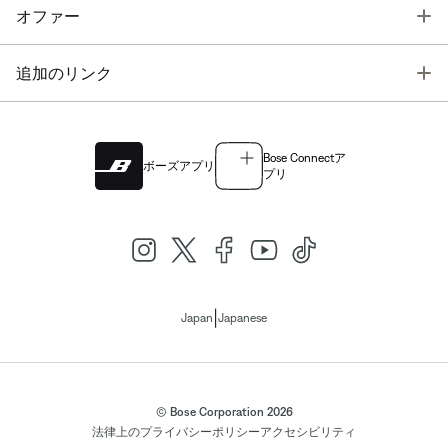
T
オファー
T
追加のリンク
Bose Connectア
ボーズアプリ
プリ
|
Japan
Japanese
© Bose Corporation 2026
法律上の
プライバシーポリシー
アクセシビリティ