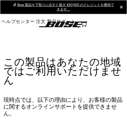
Skip
💰
Bose 製品を下取りに出すと最大 ¥30,000 のクレジットを獲得で
cl
きます。
to
Main
ヘルプセンター
注文
製品サポート
この製品はあなたの地域
ではご利用いただけませ
ん
現時点では、以下の理由により、お客様の製品
に関するオンラインサポートを提供できませ
ん。