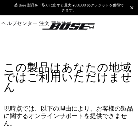
Skip
💰
Bose 製品を下取りに出すと最大 ¥30,000 のクレジットを獲得で
cl
きます。
to
Main
ヘルプセンター
注文
製品サポート
この製品はあなたの地域
ではご利用いただけませ
ん
現時点では、以下の理由により、お客様の製品
に関するオンラインサポートを提供できませ
ん。