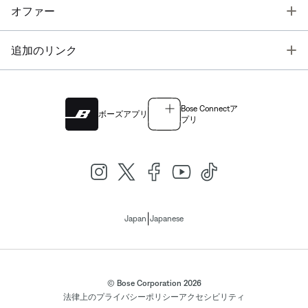
T
オファー
T
追加のリンク
Bose Connectア
ボーズアプリ
プリ
|
Japan
Japanese
© Bose Corporation 2026
法律上の
プライバシーポリシー
アクセシビリティ