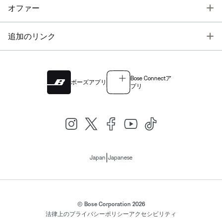
T
オファー
T
追加のリンク
Bose Connectア
ボーズアプリ
プリ
|
Japan
Japanese
© Bose Corporation 2026
法律上の
プライバシーポリシー
アクセシビリティ