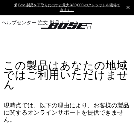
Skip
💰
Bose 製品を下取りに出すと最大 ¥30,000 のクレジットを獲得で
cl
きます。
to
Main
ヘルプセンター
注文
製品サポート
この製品はあなたの地域
ではご利用いただけませ
ん
現時点では、以下の理由により、お客様の製品
に関するオンラインサポートを提供できませ
ん。