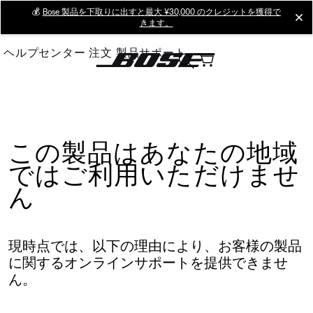
Skip
💰
Bose 製品を下取りに出すと最大 ¥30,000 のクレジットを獲得で
cl
きます。
to
Main
ヘルプセンター
注文
製品サポート
この製品はあなたの地域
ではご利用いただけませ
ん
現時点では、以下の理由により、お客様の製品
に関するオンラインサポートを提供できませ
ん。