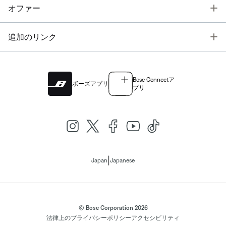
T
オファー
T
追加のリンク
Bose Connectア
ボーズアプリ
プリ
|
Japan
Japanese
© Bose Corporation 2026
法律上の
プライバシーポリシー
アクセシビリティ