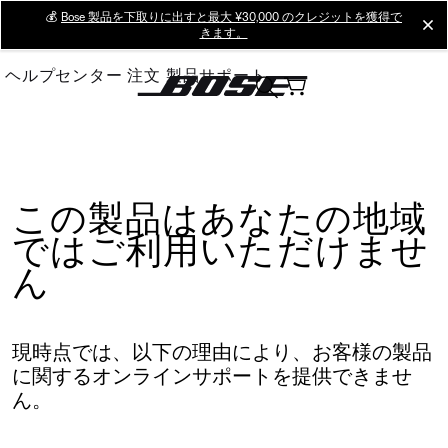
Skip
💰
Bose 製品を下取りに出すと最大 ¥30,000 のクレジットを獲得で
cl
きます。
to
Main
ヘルプセンター
注文
製品サポート
この製品はあなたの地域
ではご利用いただけませ
ん
現時点では、以下の理由により、お客様の製品
に関するオンラインサポートを提供できませ
ん。