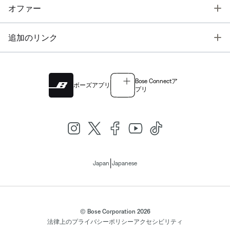
T
オファー
T
追加のリンク
Bose Connectア
ボーズアプリ
プリ
|
Japan
Japanese
© Bose Corporation 2026
法律上の
プライバシーポリシー
アクセシビリティ