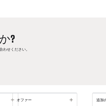
か?
合わせください。
Toggle
Toggle
オファー
追加