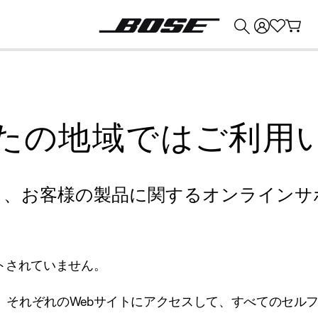
💰
Bose 製品を下取りに出すと最大 ¥30,000 のクレジットを獲得できます。
たの地域ではご利用
り、お客様の製品に関するオンラインサ
トされていません。
、それぞれのWebサイトにアクセスして、すべてのセル