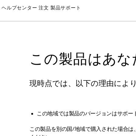
Skip
ヘルプセンター
注文
製品サポート
to
Main
この製品はあな
現時点では、以下の理由によ
この地域では製品のバージョンはサポー
この製品を別の国/地域で購入された場合は