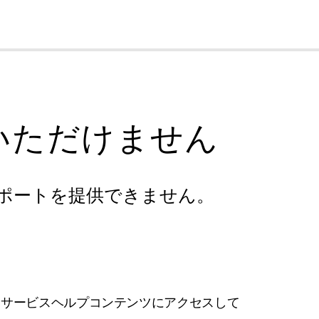
cl
いただけません
ポートを提供できません。
フサービスヘルプコンテンツにアクセスして