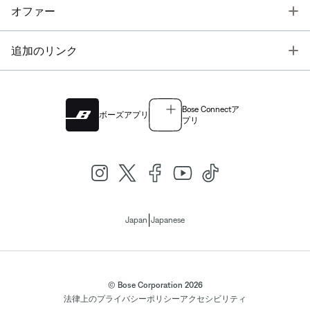
T
オファー
T
追加のリンク
Bose Connectア
ボーズアプリ
プリ
|
Japan
Japanese
© Bose Corporation 2026
法律上の
プライバシーポリシー
アクセシビリティ