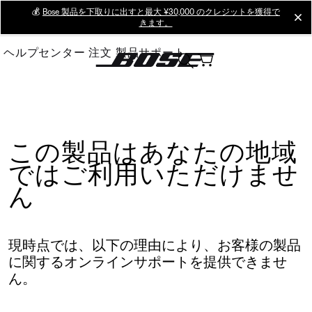
Skip
💰
Bose 製品を下取りに出すと最大 ¥30,000 のクレジットを獲得で
cl
きます。
to
Main
ヘルプセンター
注文
製品サポート
この製品はあなたの地域
ではご利用いただけませ
ん
現時点では、以下の理由により、お客様の製品
に関するオンラインサポートを提供できませ
ん。