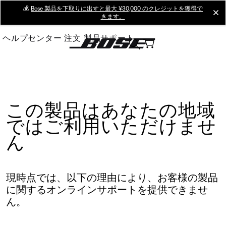
Skip
💰
Bose 製品を下取りに出すと最大 ¥30,000 のクレジットを獲得で
cl
きます。
to
Main
ヘルプセンター
注文
製品サポート
この製品はあなたの地域
ではご利用いただけませ
ん
現時点では、以下の理由により、お客様の製品
に関するオンラインサポートを提供できませ
ん。