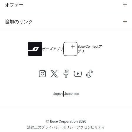
T
オファー
T
追加のリンク
Bose Connectア
ボーズアプリ
プリ
|
Japan
Japanese
© Bose Corporation 2026
法律上の
プライバシーポリシー
アクセシビリティ