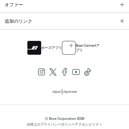
T
オファー
T
追加のリンク
Bose Connectア
ボーズアプリ
プリ
|
Japan
Japanese
© Bose Corporation 2026
法律上の
プライバシーポリシー
アクセシビリティ