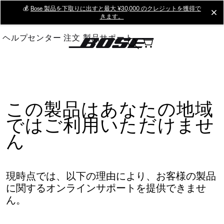
Skip
💰
Bose 製品を下取りに出すと最大 ¥30,000 のクレジットを獲得で
cl
きます。
to
Main
ヘルプセンター
注文
製品サポート
この製品はあなたの地域
ではご利用いただけませ
ん
現時点では、以下の理由により、お客様の製品
に関するオンラインサポートを提供できませ
ん。