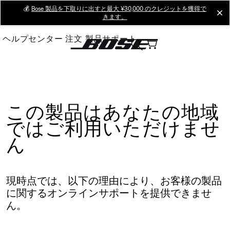
Skip
💰
Bose 製品を下取りに出すと最大 ¥30,000 のクレジットを獲得で
cl
きます。
to
Main
ヘルプセンター
注文
製品サポート
この製品はあなたの地域
ではご利用いただけませ
ん
現時点では、以下の理由により、お客様の製品
に関するオンラインサポートを提供できませ
ん。