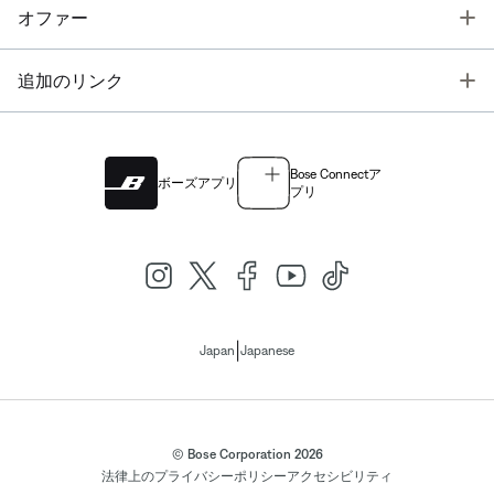
T
オファー
T
追加のリンク
Bose Connectア
ボーズアプリ
プリ
|
Japan
Japanese
© Bose Corporation 2026
法律上の
プライバシーポリシー
アクセシビリティ