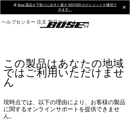
Skip
💰
Bose 製品を下取りに出すと最大 ¥30,000 のクレジットを獲得で
cl
きます。
to
Main
ヘルプセンター
注文
製品サポート
この製品はあなたの地域
ではご利用いただけませ
ん
現時点では、以下の理由により、お客様の製品
に関するオンラインサポートを提供できませ
ん。