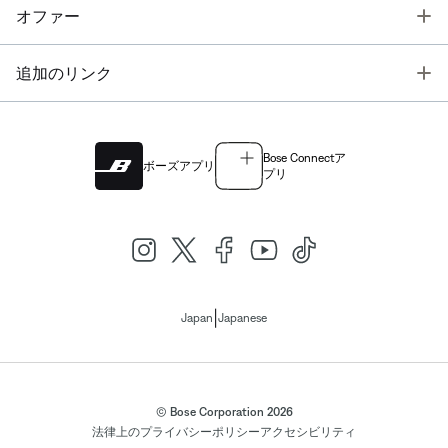
T
オファー
T
追加のリンク
Bose Connectア
ボーズアプリ
プリ
|
Japan
Japanese
© Bose Corporation 2026
法律上の
プライバシーポリシー
アクセシビリティ