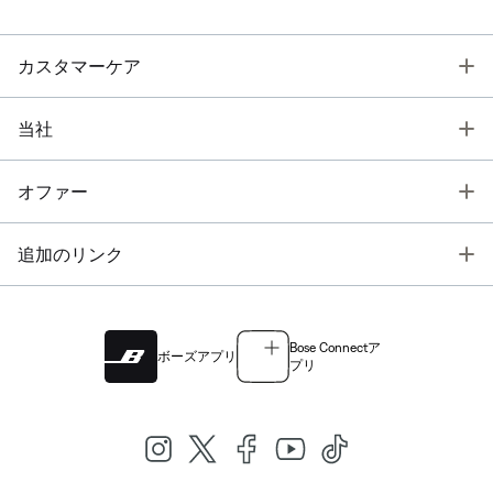
T
カスタマーケア
T
当社
T
オファー
T
追加のリンク
Bose Connectア
ボーズアプリ
プリ