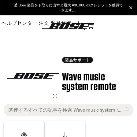
Skip
💰
Bose 製品を下取りに出すと最大 ¥30,000 のクレジットを獲得で
cl
きます。
to
Main
ヘルプセンター
注文
製品サポート
製品サポート
Wave music
system remote