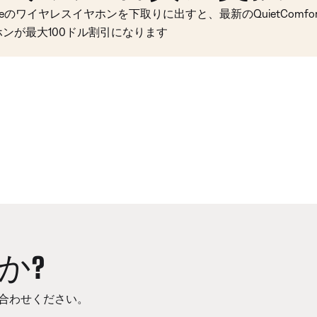
seのワイヤレスイヤホンを下取りに出すと、最新のQuietComfort 
ホンが最大100ドル割引になります
か?
合わせください。