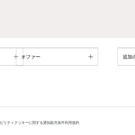
Toggle
Toggle
オファー
追加
ビリティ
クッキーに関する通知
販売条件
利用規約