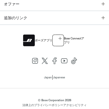
T
オファー
T
追加のリンク
Bose Connectア
ボーズアプリ
プリ
|
Japan
Japanese
© Bose Corporation 2026
法律上の
プライバシーポリシー
アクセシビリティ