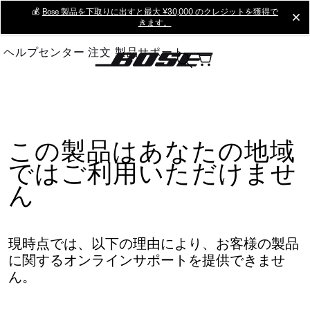
Skip
💰
Bose 製品を下取りに出すと最大 ¥30,000 のクレジットを獲得で
cl
きます。
to
Main
ヘルプセンター
注文
製品サポート
この製品はあなたの地域
ではご利用いただけませ
ん
現時点では、以下の理由により、お客様の製品
に関するオンラインサポートを提供できませ
ん。