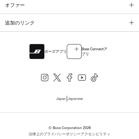
T
オファー
T
追加のリンク
Bose Connectア
ボーズアプリ
プリ
|
Japan
Japanese
© Bose Corporation 2026
法律上の
プライバシーポリシー
アクセシビリティ