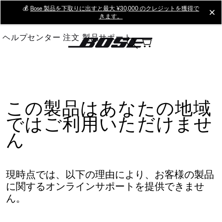
Skip
💰
Bose 製品を下取りに出すと最大 ¥30,000 のクレジットを獲得で
cl
きます。
to
Main
ヘルプセンター
注文
製品サポート
この製品はあなたの地域
ではご利用いただけませ
ん
現時点では、以下の理由により、お客様の製品
に関するオンラインサポートを提供できませ
ん。