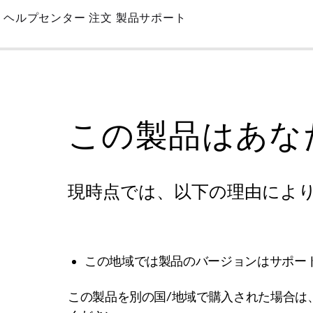
Skip
ヘルプセンター
注文
製品サポート
to
Main
この製品はあな
現時点では、以下の理由によ
この地域では製品のバージョンはサポー
この製品を別の国/地域で購入された場合は