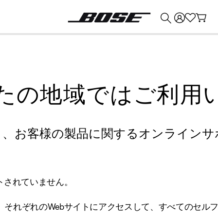
💰
Bose 製品を下取りに出すと最大 ¥30,000 のクレジットを獲得できます。
たの地域ではご利用
り、お客様の製品に関するオンラインサ
トされていません。
、それぞれのWebサイトにアクセスして、すべてのセル