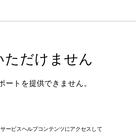
cl
いただけません
ポートを提供できません。
フサービスヘルプコンテンツにアクセスして