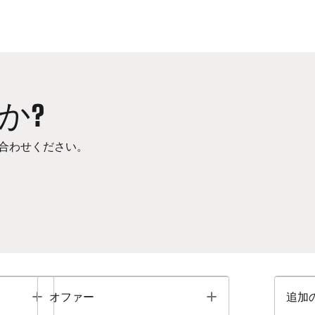
か?
合わせください。
Toggle
Toggle
オファー
追加