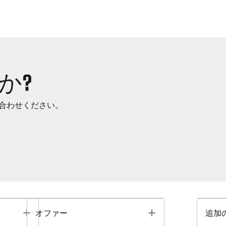
か?
合わせください。
Toggle
Toggle
オファー
追加