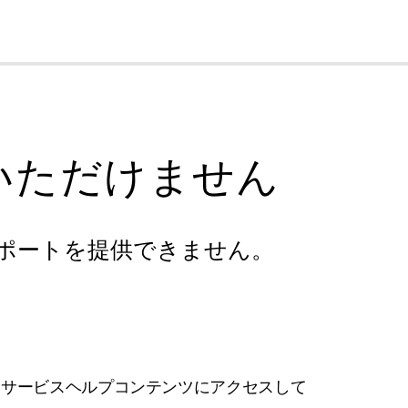
cl
いただけません
ポートを提供できません。
フサービスヘルプコンテンツにアクセスして