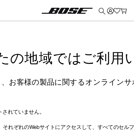
💰
Bose 製品を下取りに出すと最大 ¥30,000 のクレジットを獲得できます。
たの地域ではご利用
り、お客様の製品に関するオンラインサ
トされていません。
、それぞれのWebサイトにアクセスして、すべてのセル