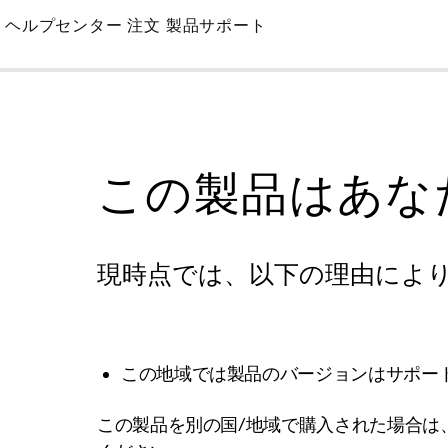
Skip
ヘルプセンター
注文
製品サポート
to
Main
この製品はあな
現時点では、以下の理由によ
この地域では製品のバージョンはサポー
この製品を別の国/地域で購入された場合は