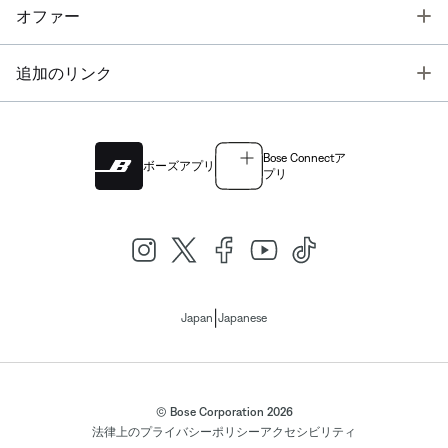
T
オファー
T
追加のリンク
Bose Connectア
ボーズアプリ
プリ
|
Japan
Japanese
© Bose Corporation 2026
法律上の
プライバシーポリシー
アクセシビリティ