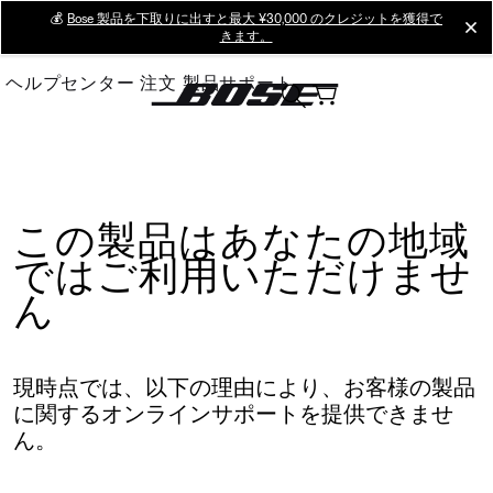
Skip
💰
Bose 製品を下取りに出すと最大 ¥30,000 のクレジットを獲得で
cl
きます。
to
Main
ヘルプセンター
注文
製品サポート
この製品はあなたの地域
ではご利用いただけませ
ん
現時点では、以下の理由により、お客様の製品
に関するオンラインサポートを提供できませ
ん。