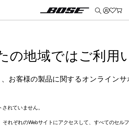
💰
Bose 製品を下取りに出すと最大 ¥30,000 のクレジットを獲得できます。
たの地域ではご利用
り、お客様の製品に関するオンラインサ
トされていません。
、それぞれのWebサイトにアクセスして、すべてのセル