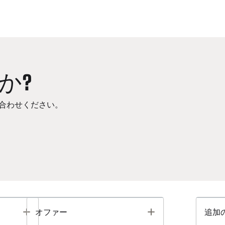
か?
合わせください。
Toggle
Toggle
オファー
追加