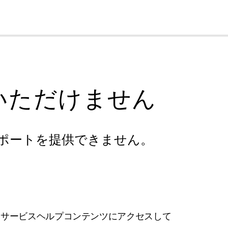
cl
いただけません
ポートを提供できません。
フサービスヘルプコンテンツにアクセスして