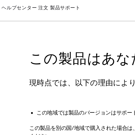
Skip
ヘルプセンター
注文
製品サポート
to
Main
この製品はあな
現時点では、以下の理由によ
この地域では製品のバージョンはサポー
この製品を別の国/地域で購入された場合は