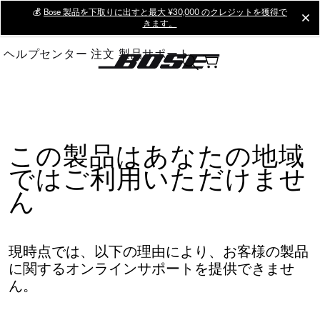
Skip
💰
Bose 製品を下取りに出すと最大 ¥30,000 のクレジットを獲得で
cl
きます。
to
Main
ヘルプセンター
注文
製品サポート
この製品はあなたの地域
ではご利用いただけませ
ん
現時点では、以下の理由により、お客様の製品
に関するオンラインサポートを提供できませ
ん。