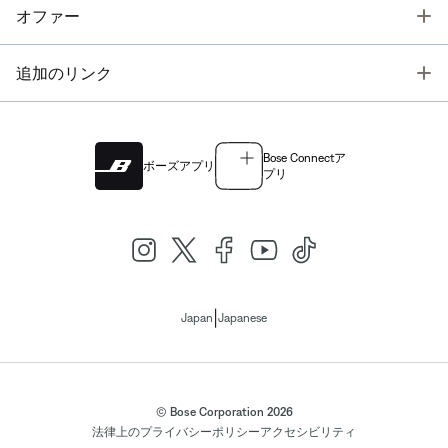
T
オファー
T
追加のリンク
Bose Connectア
ボーズアプリ
プリ
|
Japan
Japanese
© Bose Corporation 2026
法律上の
プライバシーポリシー
アクセシビリティ