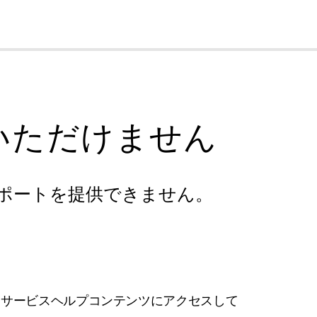
cl
いただけません
ポートを提供できません。
フサービスヘルプコンテンツにアクセスして