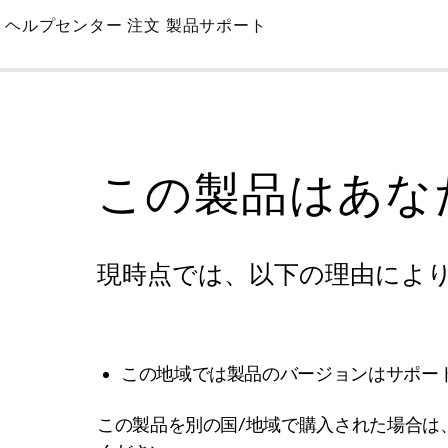
Skip
ヘルプセンター
注文
製品サポート
to
Main
この製品はあな
現時点では、以下の理由によ
この地域では製品のバージョンはサポー
この製品を別の国/地域で購入された場合は