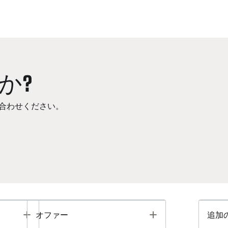
か?
合わせください。
Toggle
Toggle
オファー
追加