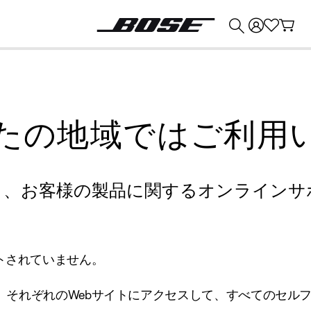
💰
Bose 製品を下取りに出すと最大 ¥30,000 のクレジットを獲得できます。
たの地域ではご利用
り、お客様の製品に関するオンラインサ
トされていません。
、それぞれのWebサイトにアクセスして、すべてのセル