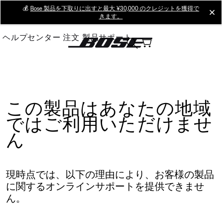
Skip
💰
Bose 製品を下取りに出すと最大 ¥30,000 のクレジットを獲得で
cl
きます。
to
Main
ヘルプセンター
注文
製品サポート
この製品はあなたの地域
ではご利用いただけませ
ん
現時点では、以下の理由により、お客様の製品
に関するオンラインサポートを提供できませ
ん。