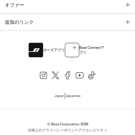
T
オファー
T
追加のリンク
Bose Connectア
ボーズアプリ
プリ
|
Japan
Japanese
© Bose Corporation 2026
法律上の
プライバシーポリシー
アクセシビリティ