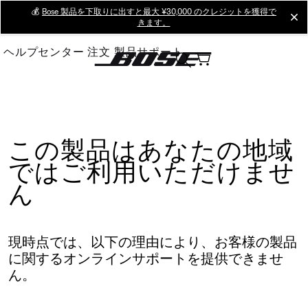
Skip
💰
Bose 製品を下取りに出すと最大 ¥30,000 のクレジットを獲得で
cl
きます。
to
Main
ヘルプセンター
注文
製品サポート
この製品はあなたの地域
ではご利用いただけませ
ん
現時点では、以下の理由により、お客様の製品
に関するオンラインサポートを提供できませ
ん。