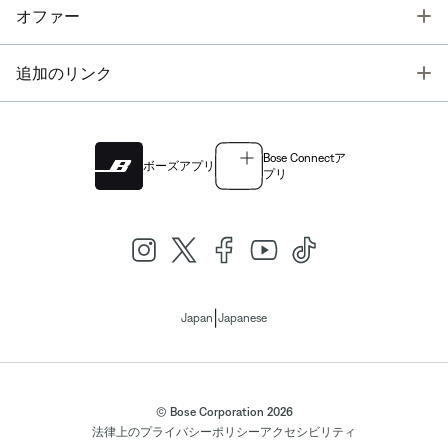
T
オファー
T
追加のリンク
Bose Connectア
ボーズアプリ
プリ
|
Japan
Japanese
© Bose Corporation 2026
法律上の
プライバシーポリシー
アクセシビリティ