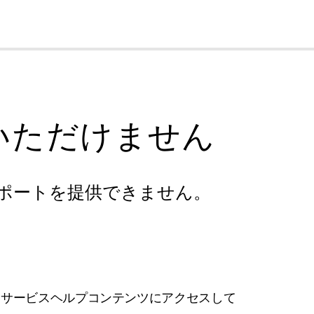
cl
いただけません
ポートを提供できません。
フサービスヘルプコンテンツにアクセスして