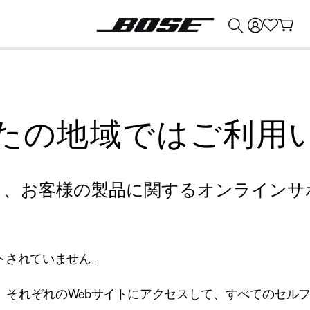
💰
Bose 製品を下取りに出すと最大 ¥30,000 のクレジットを獲得できます。
たの地域ではご利用
り、お客様の製品に関するオンラインサ
トされていません。
、それぞれのWebサイトにアクセスして、すべてのセル