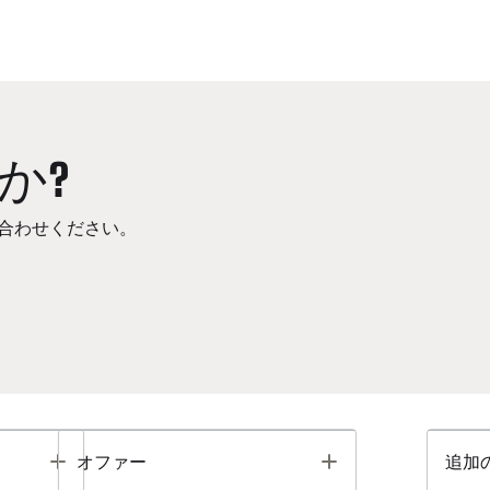
か?
合わせください。
Toggle
Toggle
オファー
追加