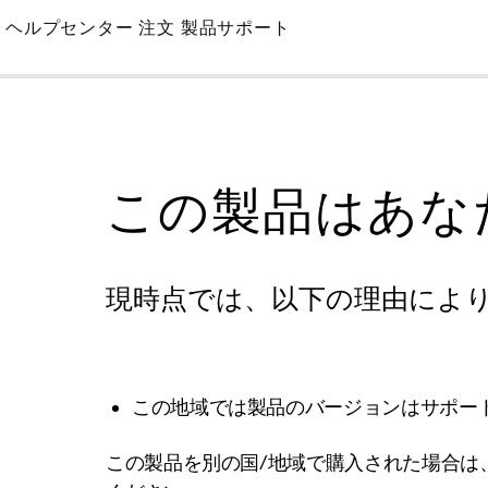
Skip
ヘルプセンター
注文
製品サポート
to
Main
この製品はあな
現時点では、以下の理由によ
この地域では製品のバージョンはサポー
この製品を別の国/地域で購入された場合は