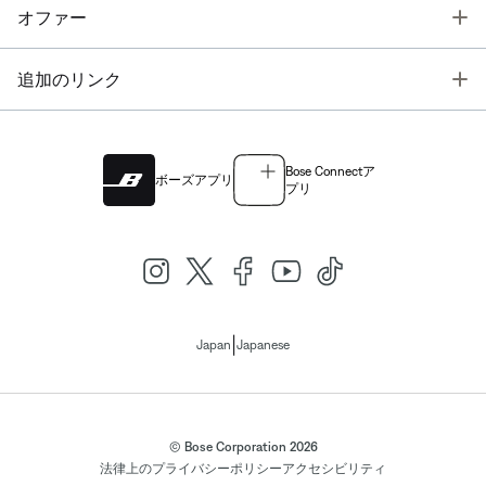
T
オファー
T
追加のリンク
Bose Connectア
ボーズアプリ
プリ
|
Japan
Japanese
© Bose Corporation 2026
法律上の
プライバシーポリシー
アクセシビリティ