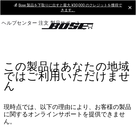
Skip
💰
Bose 製品を下取りに出すと最大 ¥30,000 のクレジットを獲得で
cl
きます。
to
Main
ヘルプセンター
注文
製品サポート
この製品はあなたの地域
ではご利用いただけませ
ん
現時点では、以下の理由により、お客様の製品
に関するオンラインサポートを提供できませ
ん。